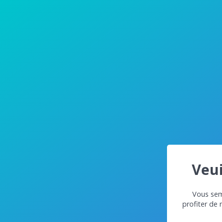
Veui
Vous semb
profiter de 