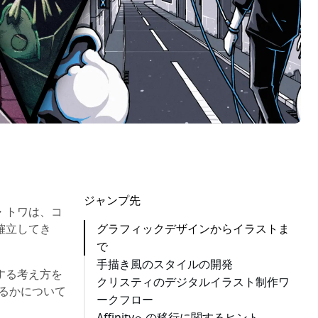
次
ジャンプ先
・トワは、コ
の
確立してき
グラフィックデザインからイラストま
セ
で
ク
手描き風のスタイルの開発
シ
する考え方を
ョ
クリスティのデジタルイラスト制作ワ
いるかについて
ン
ークフロー
に
Affinityへの移行に関するヒント