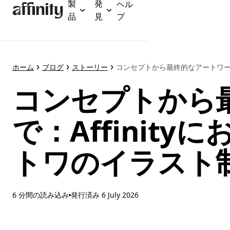
製
発
ヘル
メ
品
見
プ
イ
ン
コ
ン
テ
ホーム
ブログ
ストーリー
コンセプトから最終的なアートワークま
ン
コンセプトから
ツ
に
ス
で：Affinit
キ
ッ
プ
トワのイラスト
6 分間の読み込み
発行済み
6 July 2026