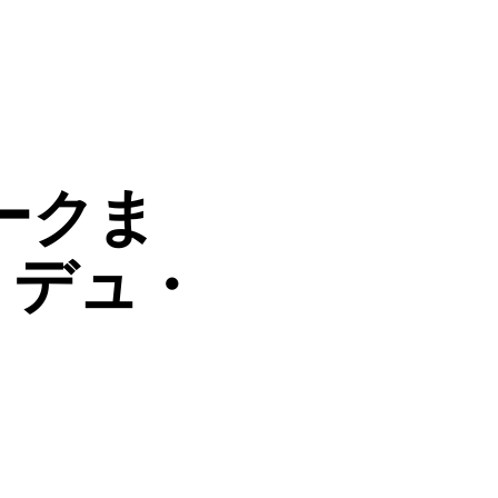
ークま
・デュ・