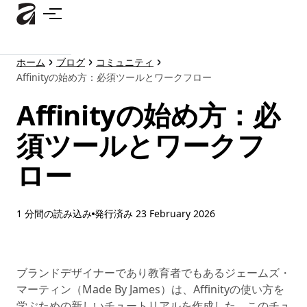
メ
イ
ン
コ
ホーム
ブログ
コミュニティ
ン
Affinityの始め方：必須ツールとワークフロー
テ
ン
Affinityの始め方：必
ツ
に
須ツールとワークフ
ス
ロー
キ
ッ
プ
1 分間の読み込み
発行済み
23 February 2026
ブランドデザイナーであり教育者でもあるジェームズ・
マーティン（Made By James）は、Affinityの使い方を
学ぶための新しいチュートリアルを作成した。このチュ