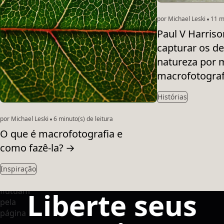
por Michael Leski
11 mi
Paul V Harris
capturar os de
natureza por 
macrofotograf
Histórias
por Michael Leski
6 minuto(s) de leitura
O que é macrofotografia e
como fazê-la?
→
Inspiração
Liberte seus