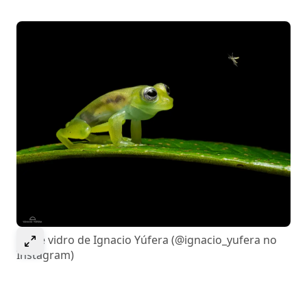
Select to expand image
Rã de vidro de Ignacio Yúfera (@ignacio_yufera no
Instagram)