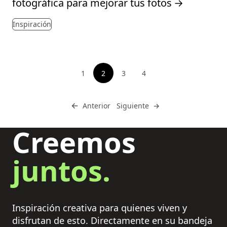
fotográfica para mejorar tus fotos
→
Inspiración
Paginación
1
2
3
4
Ver página
Ver página
Ver página
Ir a
←
Ir a
Anterior
Siguiente
→
Creemos
juntos.
Inspiración creativa para quienes viven y
disfrutan de esto. Directamente en su bandeja