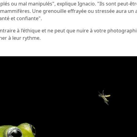
és ou mal manipulés", explique Ignacio. "Ils sont peut-être
s mammifères. Une grenouille effrayée ou stressée aura un 
anté et confiante".
traire à l’éthique et ne peut que nuire à votre photographi
her à leur rythme.