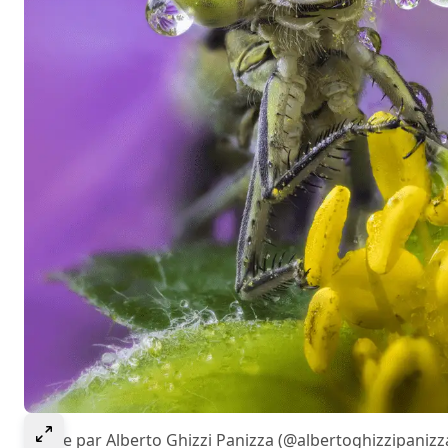
Select to expand image
Image par Alberto Ghizzi Panizza (@albertoghizzipanizz