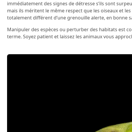
immédiatement des signes de détresse s’ils sont surpeupl
mais ils méritent le même respect que les oiseaux et le
totalement différent d’une grenouille alerte, en bonne s
Manipuler des espèces ou perturber des habitats est con
terme. Soyez patient et laissez les animaux vous approc