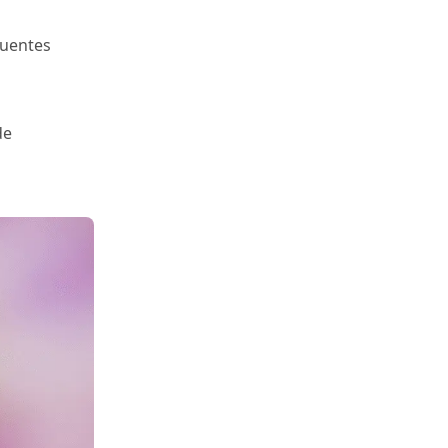
quentes
de