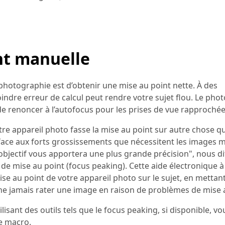
int manuelle
photographie est d’obtenir une mise au point nette. À des
dre erreur de calcul peut rendre votre sujet flou. Le pho
 de renoncer à l’autofocus pour les prises de vue rapprochée
otre appareil photo fasse la mise au point sur autre chose q
 face aux forts grossissements que nécessitent les images 
 objectif vous apportera une plus grande précision", nous di
l de mise au point (focus peaking). Cette aide électronique à
se au point de votre appareil photo sur le sujet, en mettan
 ne jamais rater une image en raison de problèmes de mise 
isant des outils tels que le focus peaking, si disponible, v
ue macro.