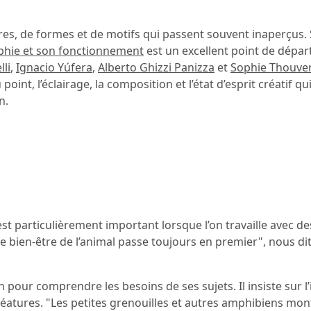
s, de formes et de motifs qui passent souvent inaperçus. 
hie et son fonctionnement
est un excellent point de départ
lli
,
Ignacio Yúfera
,
Alberto Ghizzi Panizza
et
Sophie Thouven
oint, l’éclairage, la composition et l’état d’esprit créatif qu
n.
i est particulièrement important lorsque l’on travaille avec 
e bien-être de l’animal passe toujours en premier", nous dit
n pour comprendre les besoins de ses sujets. Il insiste sur 
réatures. "Les petites grenouilles et autres amphibiens mon