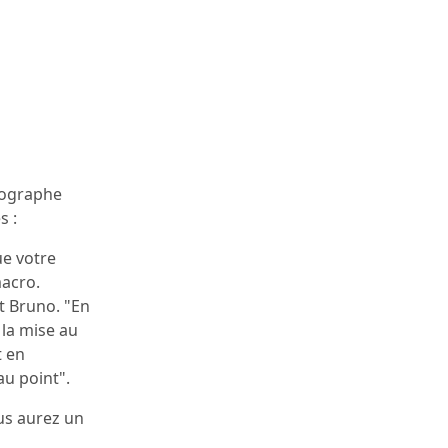
tographe
s :
ue votre
macro.
t Bruno. "En
 la mise au
t en
au point".
ous aurez un