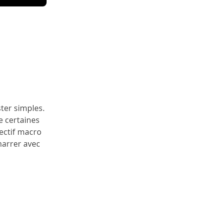
ter simples.
e certaines
jectif macro
marrer avec