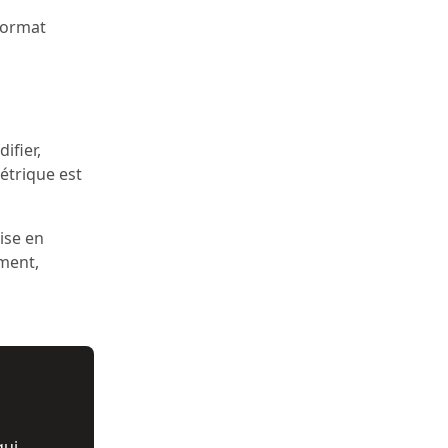
format
ifier,
métrique est
ise en
ment,
qui