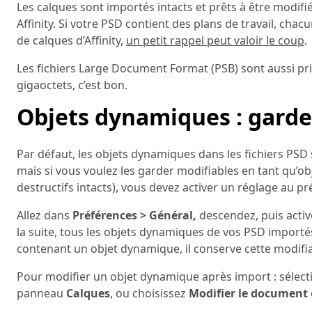
Les calques sont importés intacts et prêts à être modifi
Affinity. Si votre PSD contient des plans de travail, cha
de calques d’Affinity,
un petit rappel peut valoir le coup
.
Les fichiers Large Document Format (PSB) sont aussi pri
gigaoctets, c’est bon.
Objets dynamiques : garde
Par défaut, les objets dynamiques dans les fichiers PSD 
mais si vous voulez les garder modifiables en tant qu’ob
destructifs intacts), vous devez activer un réglage au pr
Allez dans
Préférences > Général,
descendez, puis acti
la suite, tous les objets dynamiques de vos PSD importé
contenant un objet dynamique, il conserve cette modifiab
Pour modifier un objet dynamique après import : sélec
panneau
Calques
, ou choisissez
Modifier le document