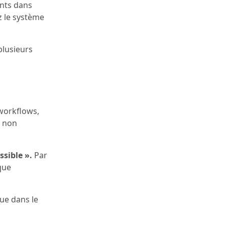
ents dans
z le système
plusieurs
 workflows,
s non
ssible ».
Par
que
que dans le