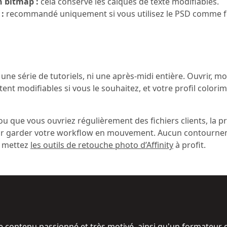
n bitmap :
cela conserve les calques de texte modifiables.
 :
recommandé uniquement si vous utilisez le PSD comme 
 une série de tutoriels, ni une après-midi entière. Ouvrir, mod
ent modifiables si vous le souhaitez, et votre profil colori
que vous ouvriez régulièrement des fichiers clients, la pr
pour garder votre workflow en mouvement. Aucun contourne
t, mettez
les outils de retouche photo d’Affinity
à profit.
 contenu passionné et très motivé, ainsi qu'un formateur 