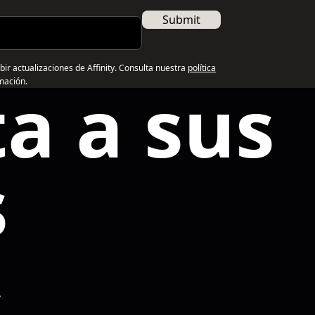
Submit
ibir actualizaciones de Affinity. Consulta nuestra
política
a a sus
mación.
s
.