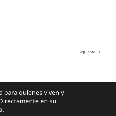
Ir a
Siguiente
→
va para quienes viven y
 Directamente en su
a.