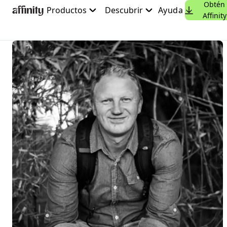
Obtén
Ir
Productos
Descubrir
Ayuda
Affinity
al
contenido
principal