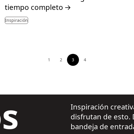
tiempo completo
→
Inspiración
1
2
3
4
Ver página
Ver página
Ver página
s
Inspiración creati
disfrutan de esto.
bandeja de entrad