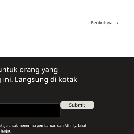
Buka
Berikutnya
→
untuk orang yang
ini. Langsung di kotak
Submit
etuju untuk menerima pembaruan dari Affinity. Lihat
lanjut.