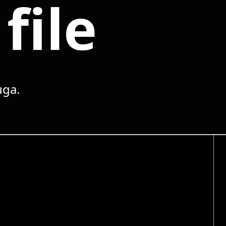
file
uga.