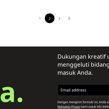
1
2
3
4
Lihat halaman
Lihat halaman
Lihat halaman
Dukungan kreatif 
menggeluti bidang 
masuk Anda.
a.
Email address
Dengan mengirim formulir ini, Anda s
Kebijakan Privasi
kami untuk info lebih 