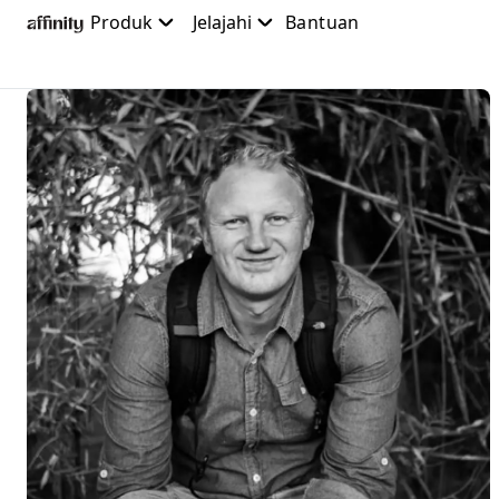
Lewati
Produk
Jelajahi
Bantuan
ke
konten
utama