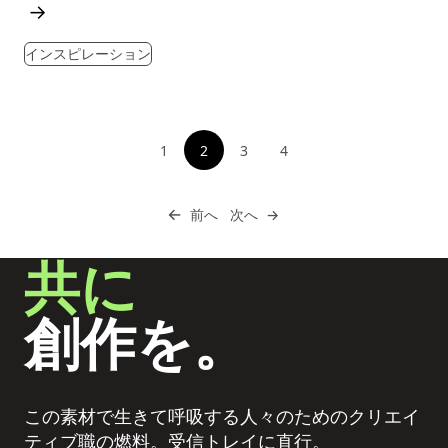
→
インスピレーション
ページネーション
1
2
3
4
参照先のページ
参照先のページ
参照先のページ
次へ進む
←
次へ進む
前へ
次へ
→
共に
創作を。
この素材で生きて呼吸する人々のためのクリエイ
ティブ職の燃料。受信トレイに直行。