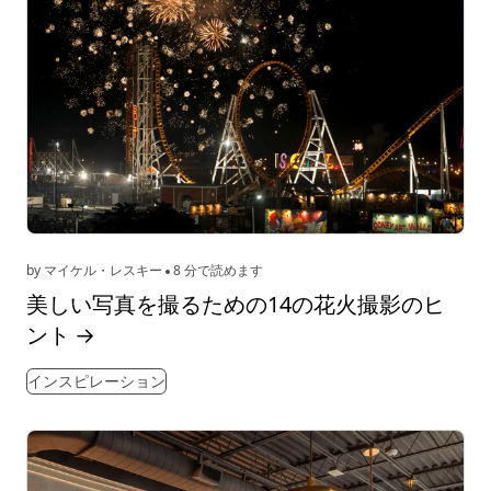
by マイケル・レスキー
8 分で読めます
美しい写真を撮るための14の花火撮影のヒ
ント
→
インスピレーション