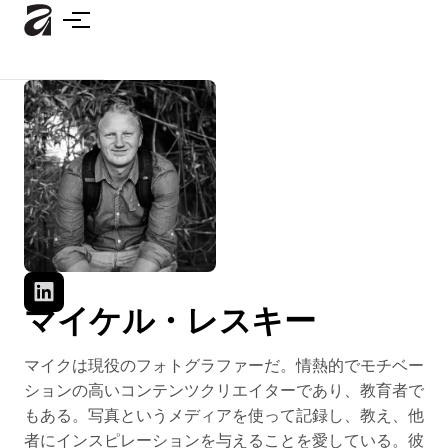
メ
イ
ン
コ
ン
テ
ン
ツ
に
ス
キ
ッ
プ
マイケル・レスキー
マイクは現役のフォトグラファーだ。情熱的でモチベー
ションの高いコンテンツクリエイターであり、教育者で
もある。写真というメディアを使って記録し、教え、他
者にインスピレーションを与えることを愛している。彼